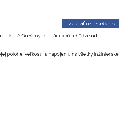
Zdieľať na Facebooku
obce Horné Orešany, len pár minút chôdze od
j polohe, veľkosti a napojeniu na všetky inžinierske