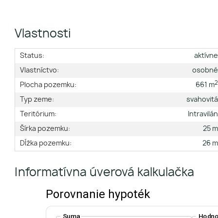
Vlastnosti
Status:
aktívn
Vlastníctvo:
osobn
Plocha pozemku:
661 m
Typ zeme:
svahovit
Teritórium:
Intravilá
Šírka pozemku:
25 
Dĺžka pozemku:
26 
Informatívna úverová kalkulačka