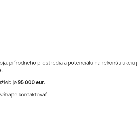
ja, prírodného prostredia a potenciálu na rekonštrukciu
e.
žieb je
95 000 eur.
eváhajte kontaktovať.