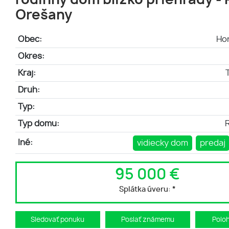
rodinný dom blízko priehrady -
Orešany
Obec:
Ho
Okres:
Kraj:
Druh:
Typ:
Typ domu:
Iné:
vidiecky dom
predaj
95 000 €
Splátka úveru:
*
Sledovať ponuku
Poslať známemu
Polo