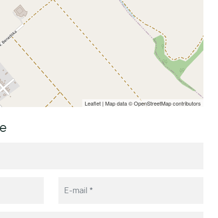
Leaflet
| Map data ©
OpenStreetMap
contributors
me