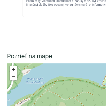
Pozrieť na mape
+
−