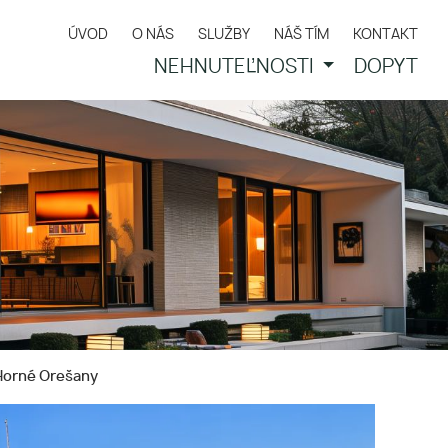
ÚVOD
O NÁS
SLUŽBY
NÁŠ TÍM
KONTAKT
NEHNUTEĽNOSTI
DOPYT
 Horné Orešany