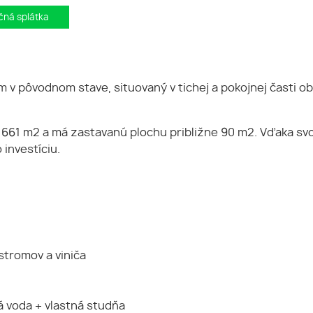
ná splátka
om v pôvodnom stave, situovaný v tichej a pokojnej časti 
1 m2 a má zastavanú plochu približne 90 m2. Vďaka svoje
 investíciu.
stromov a viniča
ná voda + vlastná studňa