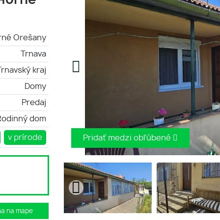
 Horné
rné Orešany
Trnava
Trnavský kraj
Domy
Predaj
Rodinný dom
v prírode
Pridať medzi obľúbené
ha na mape