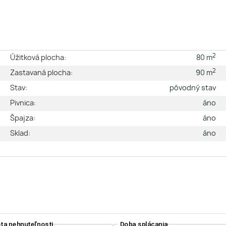
2
e
Úžitková plocha:
80 m
2
é
Zastavaná plocha:
90 m
2
Stav:
pôvodný stav
á
Pivnica:
áno
n
Špajza:
áno
m
Sklad:
áno
m