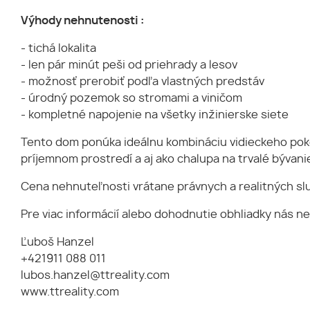
Výhody nehnutenosti :
- tichá lokalita
- len pár minút peši od priehrady a lesov
- možnosť prerobiť podľa vlastných predstáv
- úrodný pozemok so stromami a viničom
- kompletné napojenie na všetky inžinierske siete
Tento dom ponúka ideálnu kombináciu vidieckeho poko
príjemnom prostredí a aj ako chalupa na trvalé bývani
Cena nehnuteľnosti vrátane právnych a realitných slu
Pre viac informácií alebo dohodnutie obhliadky nás n
Ľuboš Hanzel
+421911 088 011
lubos.hanzel@ttreality.com
www.ttreality.com