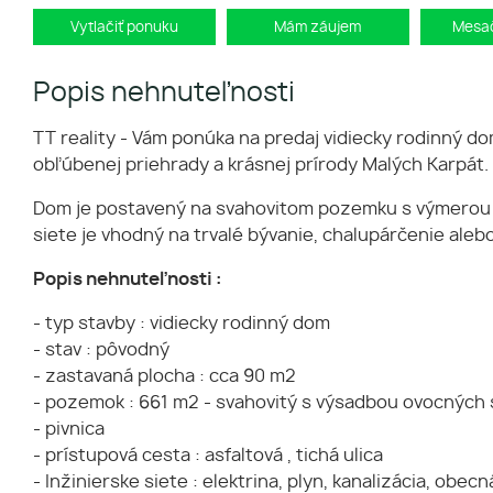
Vytlačiť ponuku
Mám záujem
Mesač
Popis nehnuteľnosti
TT reality - Vám ponúka na predaj vidiecky rodinný d
obľúbenej priehrady a krásnej prírody Malých Karpát.
Dom je postavený na svahovitom pozemku s výmerou 66
siete je vhodný na trvalé bývanie, chalupárčenie alebo
Popis nehnuteľnosti :
- typ stavby : vidiecky rodinný dom
- stav : pôvodný
- zastavaná plocha : cca 90 m2
- pozemok : 661 m2 - svahovitý s výsadbou ovocných 
- pivnica
- prístupová cesta : asfaltová , tichá ulica
- Inžinierske siete : elektrina, plyn, kanalizácia, obec