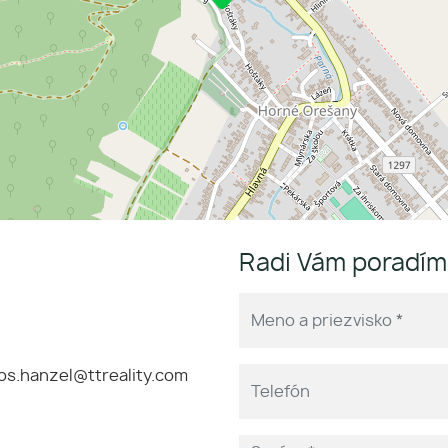
Radi Vám poradí
os.hanzel@ttreality.com