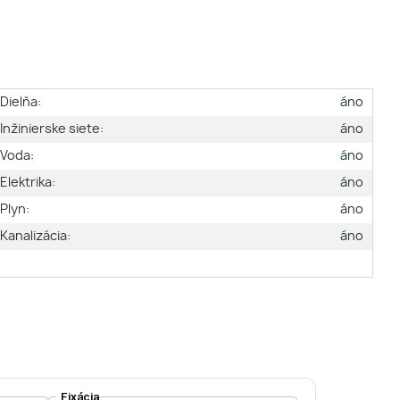
Dielňa:
áno
Inžinierske siete:
áno
Voda:
áno
Elektrika:
áno
Plyn:
áno
Kanalizácia:
áno