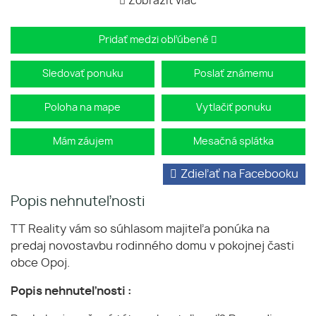
Zobraziť viac
Pridať medzi obľúbené
Sledovať ponuku
Poslať známemu
Poloha na mape
Vytlačiť ponuku
Mám záujem
Mesačná splátka
Zdieľať na Facebooku
Popis nehnuteľnosti
TT Reality vám so súhlasom majiteľa ponúka na
predaj novostavbu rodinného domu v pokojnej časti
obce Opoj.
Popis nehnuteľnosti :