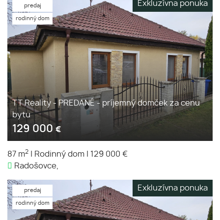
Exkluzívna ponuka
predaj
rodinný dom
TT Reality - PREDANÉ - príjemný domček za cenu
bytu
129 000
€
2
87 m
|
Rodinný dom
|
129 000 €
Radošovce,
Exkluzívna ponuka
predaj
rodinný dom