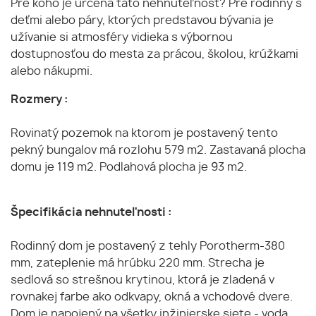
Pre koho je určená táto nehnuteľnosť? Pre rodinny s
deťmi alebo páry, ktorých predstavou bývania je
užívanie si atmosféry vidieka s výbornou
dostupnosťou do mesta za prácou, školou, krúžkami
alebo nákupmi.
Rozmery :
Rovinatý pozemok na ktorom je postavený tento
pekný bungalov má rozlohu 579 m2. Zastavaná plocha
domu je 119 m2. Podlahová plocha je 93 m2.
Špecifikácia nehnuteľnosti :
Rodinný dom je postavený z tehly Porotherm-380
mm, zateplenie má hrúbku 220 mm. Strecha je
sedlová so strešnou krytinou, ktorá je zladená v
rovnakej farbe ako odkvapy, okná a vchodové dvere.
Dom je napojený na všetky inžinierske siete - voda,