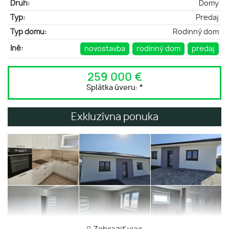
Druh:
Domy
Typ:
Predaj
Typ domu:
Rodinný dom
Iné:
novostavba
rodinný dom
predaj
259 000 €
Splátka úveru:
*
Exkluzívna ponuka