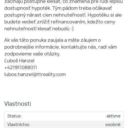
začínajú postupne klesať, čo znamená pre ľudí lepšiu
dostupnosť hypoték. Tým pádom treba očákavať
postupný nárast cien nehnuteľností. Hypotéku si ale
budete vedieť znížiť refinancovaním, kdežto ceny
nehnuteľností klesať nebudú :)
Ak vás táto ponuka zaujala a máte záujem o
podrobnejšie informácie, kontaktujte nás, radi vám
zodpovieme vaše otázky.
Ľuboš Hanzel
+421911088011
lubos.hanzel@ttreality.com
Vlastnosti
Status:
aktívne
Vlastníctvo:
osobné