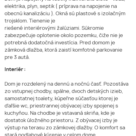
elektrika, plyn, septik ( príprava na napojenie na
obecnú kanalizáciu ). Okná sú plastové s izolačným
trojsklom. Tienenie je
riešené interiérovými žalúziami. Súkromie
zabezpečuje oplotenie okolo pozemku, čiže nie je
potrebná dodatočná investícia. Pred domom je
zámková dlažba, ktorá zaistí komfotné parkovanie
pre 3 autá.
Interiér :
Dom je rozdelený na dennú a nočnú časť. Pozostáva
zo vstupnej chodby, spálne, dvoch detských izieb,
samostatnej toalety, kúpeľne súčasťou ktorej je
ďaľšie wc, priestrannej obývacej izby spojenej s
kuchyňou. Na chodbe je vstavaná skriňa, kde je
dostatok úložného priestoru. Z obývacej izby je
výstup na terasu zo zámkovej dlažby. O komfort sa
stará podlahové kúrenie v celom dome.