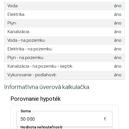
Voda:
áno
Elektrika:
áno
Plyn:
áno
Kanalizácia:
áno
Voda - na pozemku:
áno
Elektrika - na pozemku:
áno
Plyn - na pozemku:
áno
Kanalizácia - na pozemku - septik:
áno
Vykurovanie - podlahové:
áno
Informatívna úverová kalkulačka