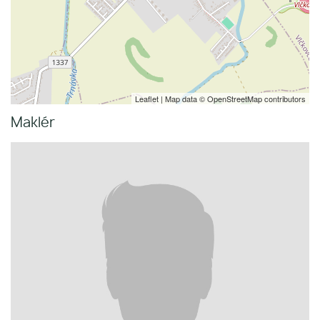
Leaflet
| Map data ©
OpenStreetMap
contributors
Maklér