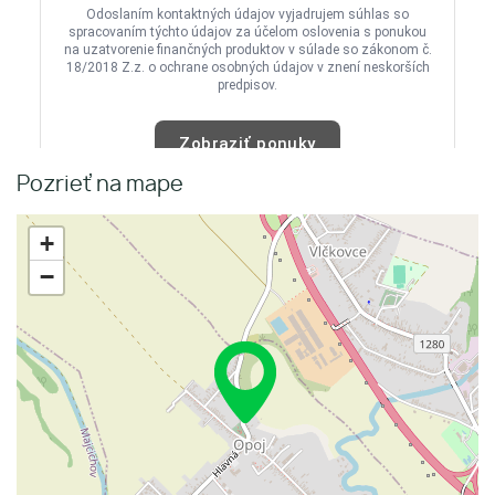
Pozrieť na mape
+
−