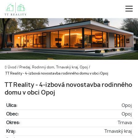
Úvod
/
Predaj, Rodinný dom, Trnavský kraj, Opoj
/
TT Reality - 4-izbová novostavba rodinného domu v obci Opoj
TT Reality - 4-izbová novostavba rodinného
domu v obci Opoj
Ulica:
Opoj
Obec:
Opoj
Okres:
Trnava
Kraj:
Trnavský kraj