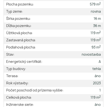
2
Plocha pozemku:
579 m
Typ zeme:
rovina
Šírka pozemku:
16 m
Dĺžka pozemku:
36 m
2
Úžitková plocha:
119 m
2
Zastavaná plocha:
119 m
2
Podlahová plocha:
93 m
Stav:
novostavba
Energetický certifikát:
A
Typ budovy:
tehla
Terasa:
áno
Rok výstavby:
2023
Počet poschodí od prízemia vyššie:
1
2
Celková plocha:
119 m
Inžinierske siete:
áno