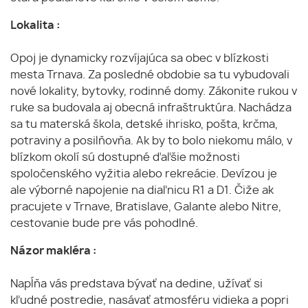
Lokalita :
Opoj je dynamicky rozvíjajúca sa obec v blízkosti
mesta Trnava. Za posledné obdobie sa tu vybudovali
nové lokality, bytovky, rodinné domy. Zákonite rukou v
ruke sa budovala aj obecná infraštruktúra. Nachádza
sa tu materská škola, detské ihrisko, pošta, krčma,
potraviny a posilňovňa. Ak by to bolo niekomu málo, v
blízkom okolí sú dostupné ďaľšie možnosti
spoločenského vyžitia alebo rekreácie. Devízou je
ale výborné napojenie na diaľnicu R1 a D1. Čiže ak
pracujete v Trnave, Bratislave, Galante alebo Nitre,
cestovanie bude pre vás pohodlné.
Názor makléra :
Napĺňa vás predstava bývať na dedine, užívať si
kľudné postredie, nasávať atmosféru vidieka a popri