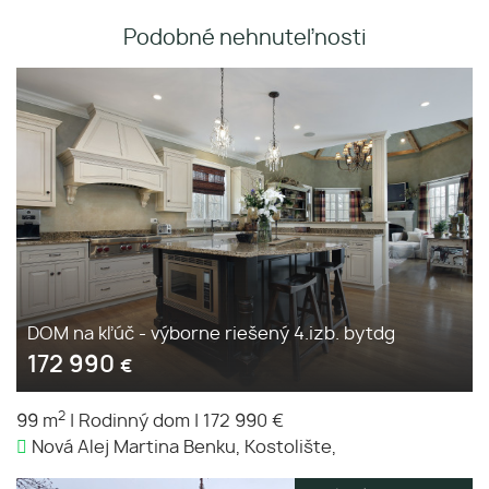
Podobné nehnuteľnosti
DOM na kľúč - výborne riešený 4.izb. bytdg
172 990
€
2
99 m
|
Rodinný dom
|
172 990 €
Nová Alej Martina Benku, Kostolište,