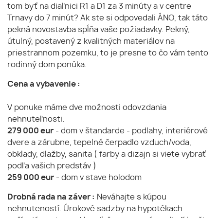
tom byť na diaľnici R1 a D1 za 3 minúty a v centre
Trnavy do 7 minút? Ak ste si odpovedali ÁNO, tak táto
pekná novostavba spĺňa vaše požiadavky. Pekný,
útulný, postavený z kvalitných materiálov na
priestrannom pozemku, to je presne to čo vám tento
rodinný dom ponúka.
Cena a vybavenie :
V ponuke máme dve možnosti odovzdania
nehnuteľnosti.
279 000 eur
- dom v štandarde - podlahy, interiérové
dvere a zárubne, tepelné čerpadlo vzduch/voda,
obklady, dlažby, sanita ( farby a dizajn si viete vybrať
podľa vašich predstáv )
259 000 eur
- dom v stave holodom
Drobná rada na záver :
Neváhajte s kúpou
nehnuteností. Úrokové sadzby na hypotékach