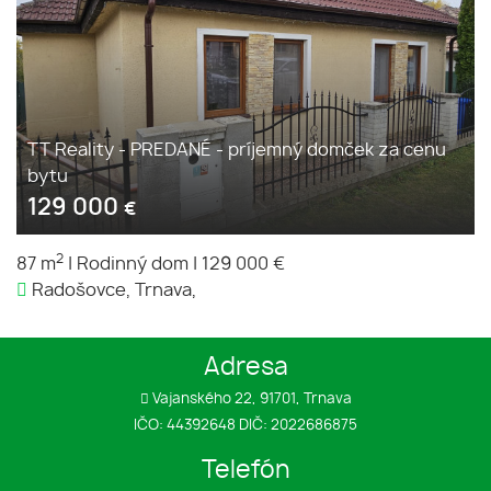
TT Reality - PREDANÉ - príjemný domček za cenu
bytu
129 000
€
2
87 m
|
Rodinný dom
|
129 000 €
Radošovce, Trnava,
Adresa
Vajanského 22, 91701, Trnava
IČO: 44392648 DIČ: 2022686875
Telefón