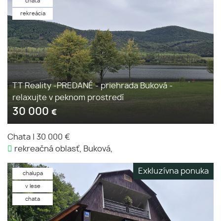
chata
rekreácia
TT Reality -PREDANÉ - priehrada Buková -
relaxujte v peknom prostredí
30 000
€
Chata
|
30 000 €
rekreačná oblasť, Buková,
Exkluzívna ponuka
chalupa
v lese
chata