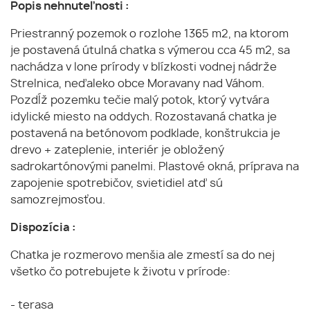
Popis nehnuteľnosti :
Priestranný pozemok o rozlohe 1365 m2, na ktorom
je postavená útulná chatka s výmerou cca 45 m2, sa
nachádza v lone prírody v blízkosti vodnej nádrže
Strelnica, neďaleko obce Moravany nad Váhom.
Pozdĺž pozemku tečie malý potok, ktorý vytvára
idylické miesto na oddych. Rozostavaná chatka je
postavená na betónovom podklade, konštrukcia je
drevo + zateplenie, interiér je obložený
sadrokartónovými panelmi. Plastové okná, príprava na
zapojenie spotrebičov, svietidiel atď sú
samozrejmosťou.
Dispozícia :
Chatka je rozmerovo menšia ale zmestí sa do nej
všetko čo potrebujete k životu v prírode:
- terasa