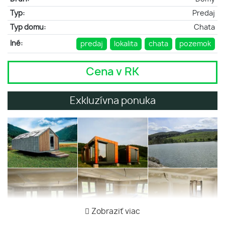
Typ:
Predaj
Typ domu:
Chata
Iné:
predaj
lokalita
chata
pozemok
Cena v RK
Exkluzívna ponuka
Zobraziť viac