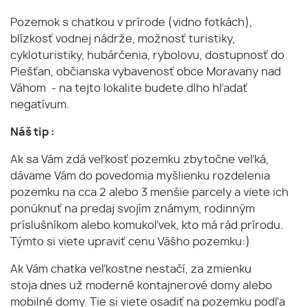
Pozemok s chatkou v prírode (vidno fotkách),
blízkosť vodnej nádrže, možnosť turistiky,
cykloturistiky, hubárčenia, rybolovu, dostupnosť do
Piešťan, občianska vybavenosť obce Moravany nad
Váhom - na tejto lokalite budete dlho hľadať
negatívum.
Náš tip :
Ak sa Vám zdá veľkosť pozemku zbytočne veľká,
dávame Vám do povedomia myšlienku rozdelenia
pozemku na cca 2 alebo 3 menšie parcely a viete ich
ponúknuť na predaj svojím známym, rodinným
príslušníkom alebo komukoľvek, kto má rád prírodu.
Týmto si viete upraviť cenu Vášho pozemku:)
Ak Vám chatka veľkostne nestačí, za zmienku
stoja dnes už moderné kontajnerové domy alebo
mobilné domy. Tie si viete osadiť na pozemku podľa