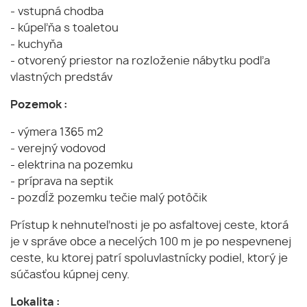
- vstupná chodba
- kúpeľňa s toaletou
- kuchyňa
- otvorený priestor na rozloženie nábytku podľa
vlastných predstáv
Pozemok :
- výmera 1365 m2
- verejný vodovod
- elektrina na pozemku
- príprava na septik
- pozdĺž pozemku tečie malý potôčik
Prístup k nehnuteľnosti je po asfaltovej ceste, ktorá
je v správe obce a necelých 100 m je po nespevnenej
ceste, ku ktorej patrí spoluvlastnícky podiel, ktorý je
súčasťou kúpnej ceny.
Lokalita :