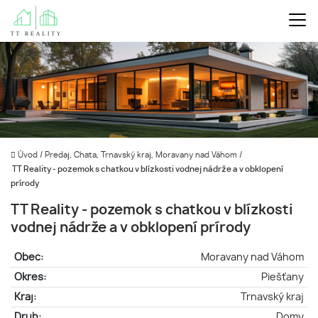
Úvod
/
Predaj, Chata, Trnavský kraj, Moravany nad Váhom
/
TT Reality - pozemok s chatkou v blízkosti vodnej nádrže a v obklopení
prírody
TT Reality - pozemok s chatkou v blízkosti
vodnej nádrže a v obklopení prírody
Obec:
Moravany nad Váhom
Okres:
Piešťany
Kraj:
Trnavský kraj
Druh:
Domy