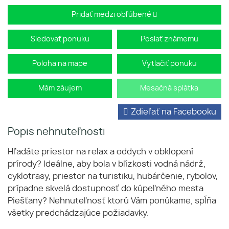
Pridať medzi obľúbené
Sledovať ponuku
Poslať známemu
Poloha na mape
Vytlačiť ponuku
Mám záujem
Mesačná splátka
Zdieľať na Facebooku
Popis nehnuteľnosti
Hľadáte priestor na relax a oddych v obklopení
prírody? Ideálne, aby bola v blízkosti vodná nádrž,
cyklotrasy, priestor na turistiku, hubárčenie, rybolov,
prípadne skvelá dostupnosť do kúpeľného mesta
Piešťany? Nehnuteľnosť ktorú Vám ponúkame, spĺňa
všetky predchádzajúce požiadavky.