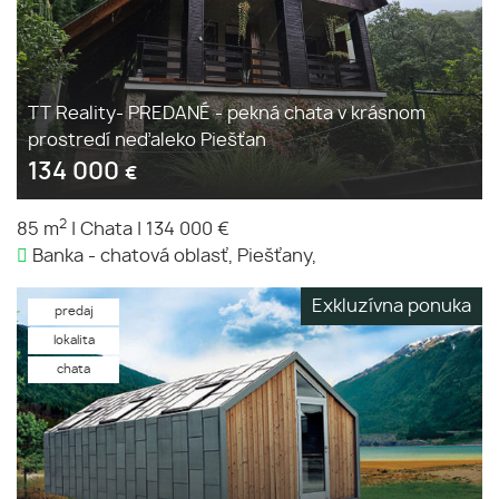
TT Reality- PREDANÉ - pekná chata v krásnom
prostredí neďaleko Piešťan
134 000
€
2
85 m
|
Chata
|
134 000 €
Banka - chatová oblasť, Piešťany,
Exkluzívna ponuka
predaj
lokalita
chata